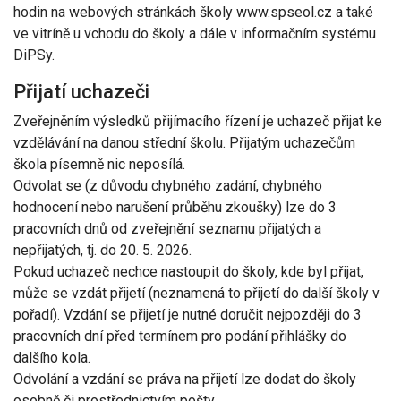
hodin na webových stránkách školy www.spseol.cz a také
ve vitríně u vchodu do školy a dále v informačním systému
DiPSy.
Přijatí uchazeči
Zveřejněním výsledků přijímacího řízení je uchazeč přijat ke
vzdělávání na danou střední školu. Přijatým uchazečům
škola písemně nic neposílá.
Odvolat se (z důvodu chybného zadání, chybného
hodnocení nebo narušení průběhu zkoušky) lze do 3
pracovních dnů od zveřejnění seznamu přijatých a
nepřijatých, tj. do 20. 5. 2026.
Pokud uchazeč nechce nastoupit do školy, kde byl přijat,
může se vzdát přijetí (neznamená to přijetí do další školy v
pořadí). Vzdání se přijetí je nutné doručit nejpozději do 3
pracovních dní před termínem pro podání přihlášky do
dalšího kola.
Odvolání a vzdání se práva na přijetí lze dodat do školy
osobně či prostřednictvím pošty.