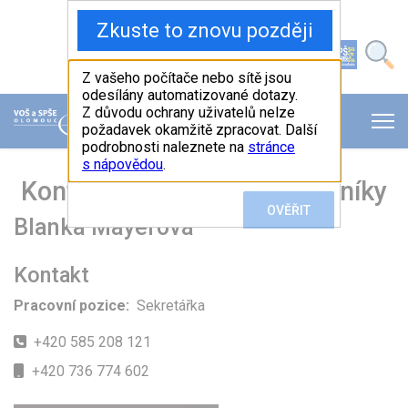
Hlavní menu
Menu pro SPŠE
Menu pro VOŠ
Kontakt na provozní pracovníky
Blanka Mayerová
Kontakt
Pracovní pozice:
Sekretářka
Telefon
+420 585 208 121
Mobil
+420 736 774 602