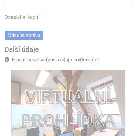
Odeslat si kopii
Captcha ochrana
*
Odeslat zprávu
Další údaje
Další údaje
E-mail: sekretari(zavináč)spseol(tečka)cz