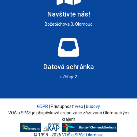
Navštivte nás!
Božetěchova 3, Olomouc
Datová schránka
c7hhqe2
GDPR
| Přístupnost:
web
|
budovy
VOŠ a SPŠE je příspěvková organizace zřizovaná Olomouckým
krajem
© 1998 - 2026
VOŠ a SPŠE Olomouc