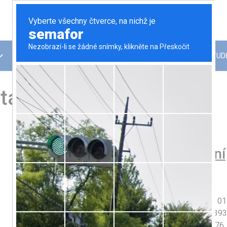
O ŠKOLE
SPOLUPRÁCE
PRÁCE ŽÁKŮ
STUD
takt na školu
Kontaktujte
Identifikační
nás:
údaje:
Telefon:
(+420) 585 208
IČO:
00 84 40 12
121
IZO SPŠE:
000 844 01
E-mail:
info
spseol.cz
IZO VOŠ:
110 031 393
Web:
www.spseol.cz
REDIZO:
600 017 176