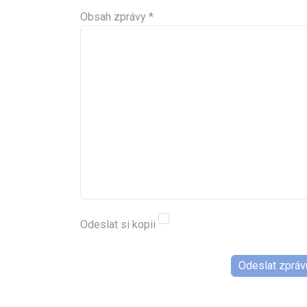
Obsah zprávy
*
Odeslat si kopii
Captcha ochrana
*
Odeslat zpráv