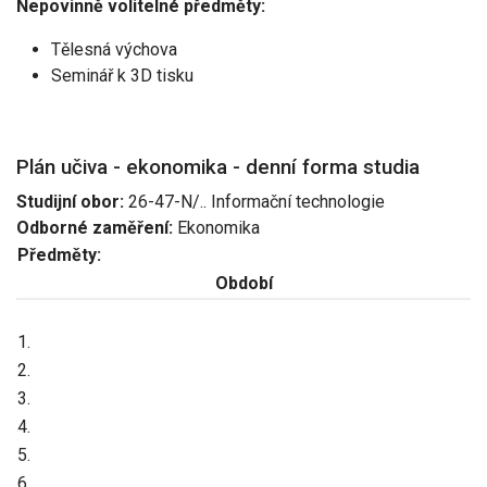
Nepovinně volitelné předměty:
Tělesná výchova
Seminář k 3D tisku
Plán učiva - ekonomika - denní forma studia
Studijní obor:
26-47-N/.. Informační technologie
Odborné zaměření:
Ekonomika
Předměty:
Období
1.
2.
3.
4.
5.
6.