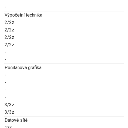
-
Výpočetní technika
2/2z
2/2z
2/2z
2/2z
-
-
Počítačová grafika
-
-
-
-
3/3z
3/3z
Datové sítě
1zk