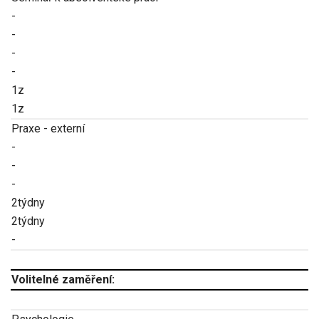
-
-
-
-
1z
1z
Praxe - externí
-
-
-
2týdny
2týdny
-
Volitelné zaměření: