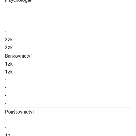
Psychologie
-
-
-
-
2zk
2zk
Bankovnictví
1zk
1zk
-
-
-
-
Pojišťovnictví
-
-
1z