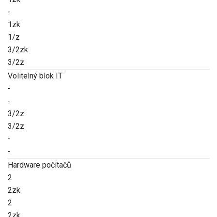
-
1zk
1/z
3/2zk
3/2z
Volitelný blok IT
-
-
3/2z
3/2z
-
-
Hardware počítačů
2
2zk
2
2zk