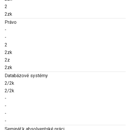
2
2zk
Právo
-
-
2
2zk
2z
2zk
Databázové systémy
2/2k
2/2k
-
-
-
-
Seminář k absolventské práci