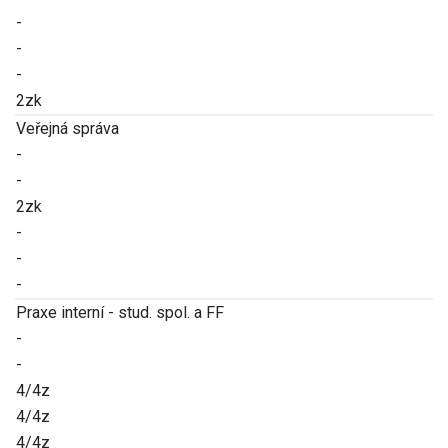
-
-
-
2zk
Veřejná správa
-
-
2zk
-
-
-
Praxe interní - stud. spol. a FF
-
-
4/4z
4/4z
4/4z