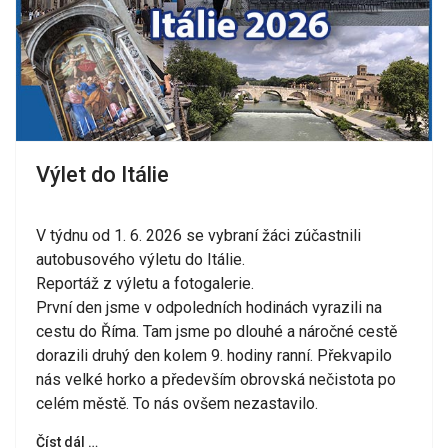
Výlet do Itálie
V týdnu od 1. 6. 2026 se vybraní žáci zúčastnili
autobusového výletu do Itálie.
Reportáž z výletu a fotogalerie.
První den jsme v odpoledních hodinách vyrazili na
cestu do Říma. Tam jsme po dlouhé a náročné cestě
dorazili druhý den kolem 9. hodiny ranní. Překvapilo
nás velké horko a především obrovská nečistota po
celém městě. To nás ovšem nezastavilo.
Číst dál …