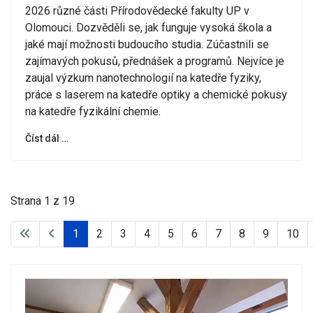
2026 různé části Přírodovědecké fakulty UP v
Olomouci. Dozvěděli se, jak funguje vysoká škola a
jaké mají možnosti budoucího studia. Zúčastnili se
zajímavých pokusů, přednášek a programů. Nejvíce je
zaujal výzkum nanotechnologií na katedře fyziky,
práce s laserem na katedře optiky a chemické pokusy
na katedře fyzikální chemie.
Číst dál …
Strana 1 z 19
1
2
3
4
5
6
7
8
9
10