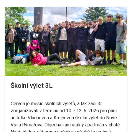
Školní výlet 3L
Červen je měsíc školních výletů, a tak žáci 3L
zorganizovali v termínu od 10. - 12. 6. 2026 pro paní
učitelku Vlachovou a Krejčovou školní výlet do Nové
Vsi u Rýmařova. Objednali jim útulný apartmán v chatě
Na Vyhlídce, výbornou večeři a i nějaké to umění:)