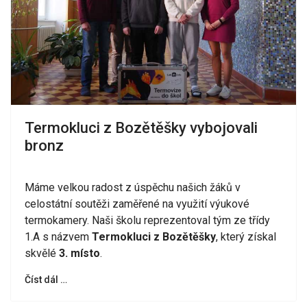
Termokluci z Bozětěšky vybojovali
bronz
Máme velkou radost z úspěchu našich žáků v
celostátní soutěži zaměřené na využití výukové
termokamery. Naši školu reprezentoval tým ze třídy
1.A s názvem
Termokluci z Bozětěšky
, který získal
skvělé
3. místo
.
Číst dál …