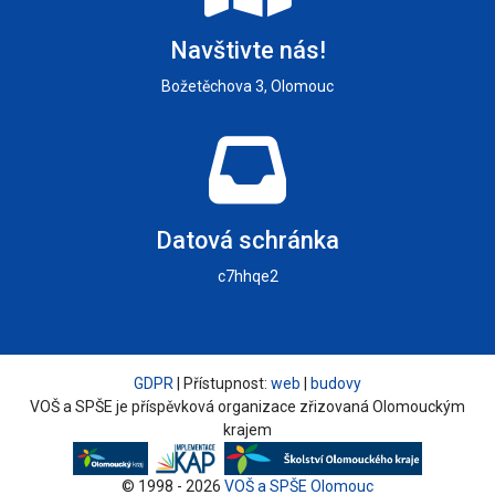
Navštivte nás!
Božetěchova 3, Olomouc
Datová schránka
c7hhqe2
GDPR
| Přístupnost:
web
|
budovy
VOŠ a SPŠE je příspěvková organizace zřizovaná Olomouckým
krajem
© 1998 - 2026
VOŠ a SPŠE Olomouc