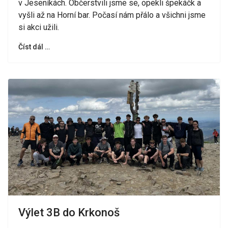
v Jeseníkách. Občerstvili jsme se, opekli špekáčk a
vyšli až na Horní bar. Počasí nám přálo a všichni jsme
si akci užili.
Číst dál …
Výlet 3B do Krkonoš