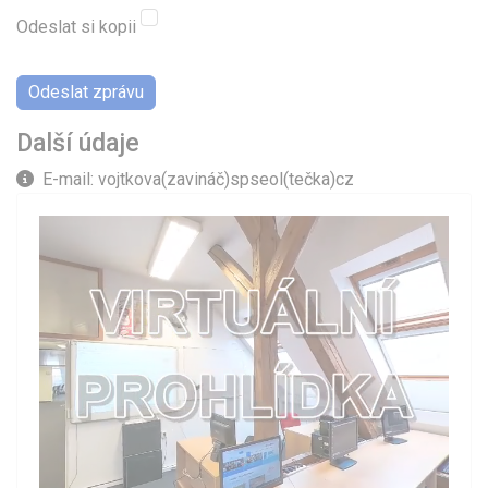
Odeslat si kopii
Captcha ochrana
*
Odeslat zprávu
Další údaje
Další údaje
E-mail: vojtkova(zavináč)spseol(tečka)cz