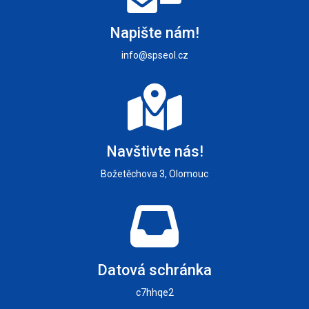
Napište nám!
info@spseol.cz
Navštivte nás!
Božetěchova 3, Olomouc
Datová schránka
c7hhqe2