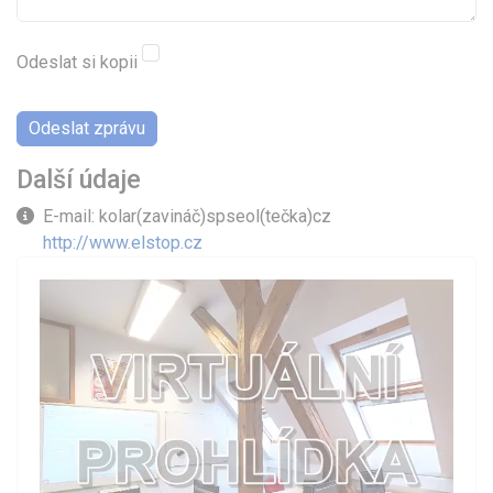
Odeslat si kopii
Captcha ochrana
*
Odeslat zprávu
Další údaje
Další údaje
E-mail: kolar(zavináč)spseol(tečka)cz
http://www.elstop.cz