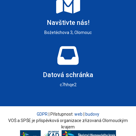
Navštivte nás!
Božetěchova 3, Olomouc
Datová schránka
c7hhqe2
GDPR
| Přístupnost:
web
|
budovy
VOŠ a SPŠE je příspěvková organizace zřizovaná Olomouckým
krajem