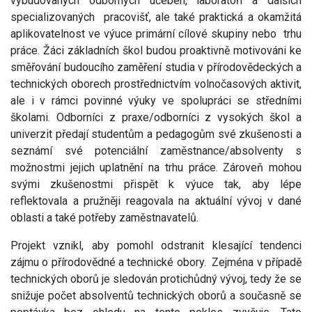
vybudovaných odborných učeben, laboratoří a dalších
specializovaných pracovišť, ale také praktická a okamžitá
aplikovatelnost ve výuce primární cílové skupiny nebo trhu
práce. Žáci základních škol budou proaktivně motivováni ke
směřování budoucího zaměření studia v přírodovědeckých a
technických oborech prostřednictvím volnočasových aktivit,
ale i v rámci povinné výuky ve spolupráci se středními
školami. Odborníci z praxe/odborníci z vysokých škol a
univerzit předají studentům a pedagogům své zkušenosti a
seznámí své potenciální zaměstnance/absolventy s
možnostmi jejich uplatnění na trhu práce. Zároveň mohou
svými zkušenostmi přispět k výuce tak, aby lépe
reflektovala a pružněji reagovala na aktuální vývoj v dané
oblasti a také potřeby zaměstnavatelů.
Projekt vznikl, aby pomohl odstranit klesající tendenci
zájmu o přírodovědné a technické obory. Zejména v případě
technických oborů je sledován protichůdný vývoj, tedy že se
snižuje počet absolventů technických oborů a současně se