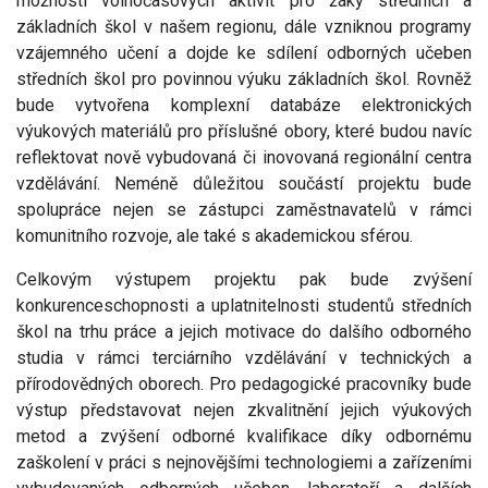
možností volnočasových aktivit pro žáky středních a
základních škol v našem regionu, dále vzniknou programy
vzájemného učení a dojde ke sdílení odborných učeben
středních škol pro povinnou výuku základních škol. Rovněž
bude vytvořena komplexní databáze elektronických
výukových materiálů pro příslušné obory, které budou navíc
reflektovat nově vybudovaná či inovovaná regionální centra
vzdělávání. Neméně důležitou součástí projektu bude
spolupráce nejen se zástupci zaměstnavatelů v rámci
komunitního rozvoje, ale také s akademickou sférou.
Celkovým výstupem projektu pak bude zvýšení
konkurenceschopnosti a uplatnitelnosti studentů středních
škol na trhu práce a jejich motivace do dalšího odborného
studia v rámci terciárního vzdělávání v technických a
přírodovědných oborech. Pro pedagogické pracovníky bude
výstup představovat nejen zkvalitnění jejich výukových
metod a zvýšení odborné kvalifikace díky odbornému
zaškolení v práci s nejnovějšími technologiemi a zařízeními