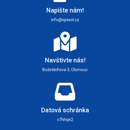
Napište nám!
info@spseol.cz
Navštivte nás!
Božetěchova 3, Olomouc
Datová schránka
c7hhqe2