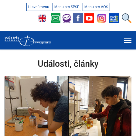
Hlavní menu
Menu pro SPŠE
Menu pro VOŠ
Události, články