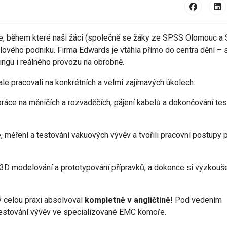
xe, během které naši žáci (společně se žáky ze SPSS Olomouc a
lového podniku. Firma Edwards je vtáhla přímo do centra dění – s
ingu i reálného provozu na obrobně.
 ale pracovali na konkrétních a velmi zajímavých úkolech:
ráce na měničích a rozvaděčích, pájení kabelů a dokončování tes
, měření a testování vakuových vývěv a tvořili pracovní postupy 
3D modelování a prototypování přípravků, a dokonce si vyzkouše
ý celou praxi absolvoval
kompletně v angličtině
! Pod vedením
testování vývěv ve specializované EMC komoře.