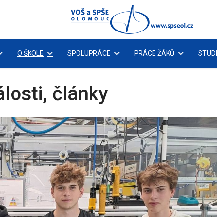
O ŠKOLE
SPOLUPRÁCE
PRÁCE ŽÁKŮ
STUD
losti, články