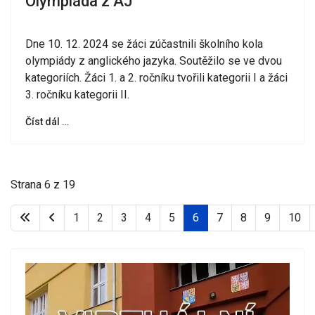
Olympiáda z AJ
Dne 10. 12. 2024 se žáci zúčastnili školního kola
olympiády z anglického jazyka. Soutěžilo se ve dvou
kategoriích. Žáci 1. a 2. ročníku tvořili kategorii I a žáci
3. ročníku kategorii II.
Číst dál …
Strana 6 z 19
1
2
3
4
5
6
7
8
9
10