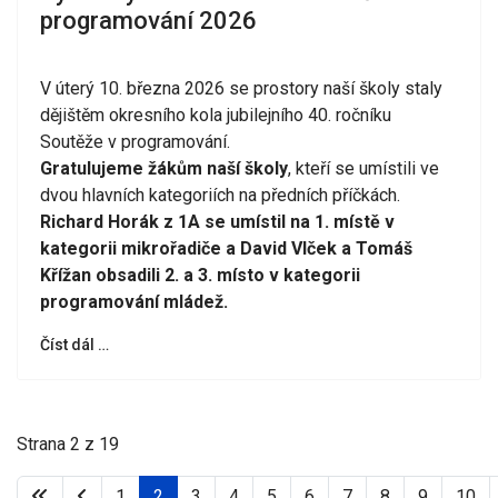
programování 2026
V úterý 10. března 2026 se prostory naší školy staly
dějištěm okresního kola jubilejního 40. ročníku
Soutěže v programování.
Gratulujeme žákům naší školy
, kteří se umístili ve
dvou hlavních kategoriích na předních příčkách.
Richard Horák z 1A se umístil na 1. místě v
kategorii mikrořadiče a David Vlček a Tomáš
Křížan obsadili 2. a 3. místo v kategorii
programování mládež.
Číst dál …
Strana 2 z 19
1
2
3
4
5
6
7
8
9
10