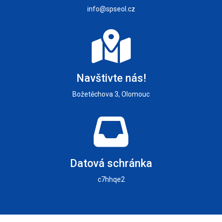
info@spseol.cz
Navštivte nás!
Božetěchova 3, Olomouc
Datová schránka
c7hhqe2