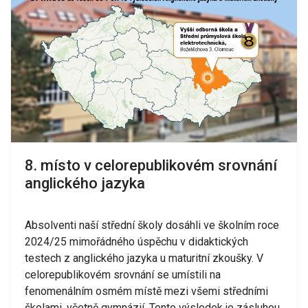
8. místo v celorepublikovém srovnání
anglického jazyka
Absolventi naší střední školy dosáhli ve školním roce
2024/25 mimořádného úspěchu v didaktických
testech z anglického jazyka u maturitní zkoušky. V
celorepublikovém srovnání se umístili na
fenomenálním osmém místě mezi všemi středními
školami, včetně gymnázií. Tento výsledek je zásluhou